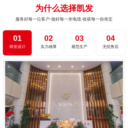
为什么选择凯发
服务好每一位客户·做好每一米电缆·收获每一份肯定
01
02
03
04
研发设计
实力雄厚
规范生产
无忧售后