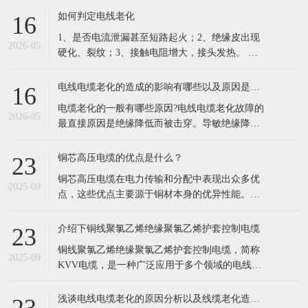
的凯发电线电缆，依托十年行业积淀，搭建一站
如何判定电线老化
16
式品牌线缆供应体系，成为华南工程采购优选供
1、是否电流泄漏甚至短路起火；2、绝缘皮出现
应商。 公司现有六万余种线缆规格现货储备，覆
2026-05
硬化、裂纹；3、接触电阻增大，接头发热。 列
盖35KV高压电缆、低烟
举电缆老化原因主要有以下这几点： 1.长期过负
荷运行。超负荷运行，由于电流的热效应，负载
电线电缆老化的造成的影响有哪些以及原因是什么？
16
电流通过电缆时必然导致导体发热，同时电荷的
电缆老化的一般有哪些原因?电线电缆老化故障的
集肤效应以及钢铠的涡流损耗、绝缘介质损耗也
2026-05
最直接原因是绝缘降低而被击穿。导敏绝缘降低
会产乍附加热量，从而使电
的因素很多，根据实际运行经验，归纳起来不外
乎以下几种情况。 1、电缆老化原因:外力损伤。
铜芯高压电缆的优点是什么？
23
由近几年的运行分析来看，尤其是在经济高速发
铜芯高压电缆在电力传输和分配中表现出众多优
展中的 海浦东，现在相当多的电缆故障都是由于
2025-09
点，这些优点主要源于铜材本身的优异性能。以
机械损伤引起的。比如：电缆敷设
下是铜芯高压电缆的主要优点： 低电阻率： 铜的
电阻率远低于铝，这意味着在相同条件下，铜芯
介绍下铜线聚氯乙烯绝缘聚氯乙烯护套控制电缆
23
电缆能够更有效地传输电流，减少电能损失。 具
铜线聚氯乙烯绝缘聚氯乙烯护套控制电缆，简称
体来说，铜芯电缆的
2025-09
KVV电缆，是一种广泛应用于多个领域的电线电
缆。以下是对该电缆的详细介绍： 一、基本定义
KVV电缆是一种由铜芯线作为导体，外覆聚氯乙
浅谈电线电缆老化的原因分析以及线缆老化造成的影响
23