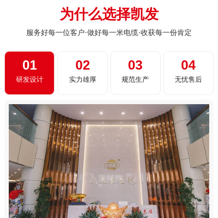
为什么选择凯发
服务好每一位客户·做好每一米电缆·收获每一份肯定
01
02
03
04
研发设计
实力雄厚
规范生产
无忧售后