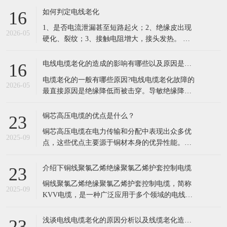
的凯发电线电缆，依托十年行业积淀，搭建一站
如何判定电线老化
16
式品牌线缆供应体系，成为华南工程采购优选供
1、是否电流泄漏甚至短路起火；2、绝缘皮出现
应商。 公司现有六万余种线缆规格现货储备，覆
2026-05
硬化、裂纹；3、接触电阻增大，接头发热。 列
盖35KV高压电缆、低烟
举电缆老化原因主要有以下这几点： 1.长期过负
荷运行。超负荷运行，由于电流的热效应，负载
电线电缆老化的造成的影响有哪些以及原因是什么？
16
电流通过电缆时必然导致导体发热，同时电荷的
电缆老化的一般有哪些原因?电线电缆老化故障的
集肤效应以及钢铠的涡流损耗、绝缘介质损耗也
2026-05
最直接原因是绝缘降低而被击穿。导敏绝缘降低
会产乍附加热量，从而使电
的因素很多，根据实际运行经验，归纳起来不外
乎以下几种情况。 1、电缆老化原因:外力损伤。
铜芯高压电缆的优点是什么？
23
由近几年的运行分析来看，尤其是在经济高速发
铜芯高压电缆在电力传输和分配中表现出众多优
展中的 海浦东，现在相当多的电缆故障都是由于
2025-09
点，这些优点主要源于铜材本身的优异性能。以
机械损伤引起的。比如：电缆敷设
下是铜芯高压电缆的主要优点： 低电阻率： 铜的
电阻率远低于铝，这意味着在相同条件下，铜芯
介绍下铜线聚氯乙烯绝缘聚氯乙烯护套控制电缆
23
电缆能够更有效地传输电流，减少电能损失。 具
铜线聚氯乙烯绝缘聚氯乙烯护套控制电缆，简称
体来说，铜芯电缆的
2025-09
KVV电缆，是一种广泛应用于多个领域的电线电
缆。以下是对该电缆的详细介绍： 一、基本定义
KVV电缆是一种由铜芯线作为导体，外覆聚氯乙
浅谈电线电缆老化的原因分析以及线缆老化造成的影响
23