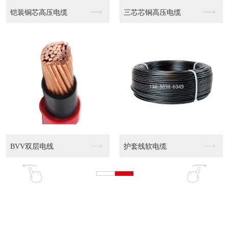
高压电缆
WDZN-YJY 0...
WDZN-YJY 0..
电缆
WDZ-YJY 0....
WDZ-YJY 0....