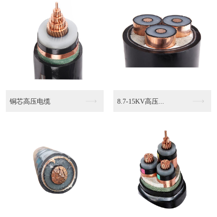
压...
KVVP2 4503...
KVVP2-22 4...