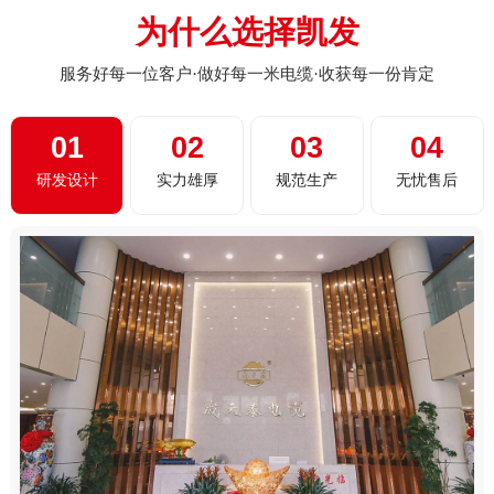
为什么选择凯发
服务好每一位客户·做好每一米电缆·收获每一份肯定
01
02
03
04
研发设计
实力雄厚
规范生产
无忧售后