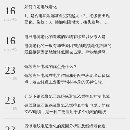
的凯发电线电缆，依托十年行业积淀，搭建一站
如何判定电线老化
16
式品牌线缆供应体系，成为华南工程采购优选供
1、是否电流泄漏甚至短路起火；2、绝缘皮出现
应商。 公司现有六万余种线缆规格现货储备，覆
2026-05
硬化、裂纹；3、接触电阻增大，接头发热。 列
盖35KV高压电缆、低烟
举电缆老化原因主要有以下这几点： 1.长期过负
荷运行。超负荷运行，由于电流的热效应，负载
电线电缆老化的造成的影响有哪些以及原因是什么？
16
电流通过电缆时必然导致导体发热，同时电荷的
电缆老化的一般有哪些原因?电线电缆老化故障的
集肤效应以及钢铠的涡流损耗、绝缘介质损耗也
2026-05
最直接原因是绝缘降低而被击穿。导敏绝缘降低
会产乍附加热量，从而使电
的因素很多，根据实际运行经验，归纳起来不外
乎以下几种情况。 1、电缆老化原因:外力损伤。
铜芯高压电缆的优点是什么？
23
由近几年的运行分析来看，尤其是在经济高速发
铜芯高压电缆在电力传输和分配中表现出众多优
展中的 海浦东，现在相当多的电缆故障都是由于
2025-09
点，这些优点主要源于铜材本身的优异性能。以
机械损伤引起的。比如：电缆敷设
下是铜芯高压电缆的主要优点： 低电阻率： 铜的
电阻率远低于铝，这意味着在相同条件下，铜芯
介绍下铜线聚氯乙烯绝缘聚氯乙烯护套控制电缆
23
电缆能够更有效地传输电流，减少电能损失。 具
铜线聚氯乙烯绝缘聚氯乙烯护套控制电缆，简称
体来说，铜芯电缆的
2025-09
KVV电缆，是一种广泛应用于多个领域的电线电
缆。以下是对该电缆的详细介绍： 一、基本定义
KVV电缆是一种由铜芯线作为导体，外覆聚氯乙
浅谈电线电缆老化的原因分析以及线缆老化造成的影响
23