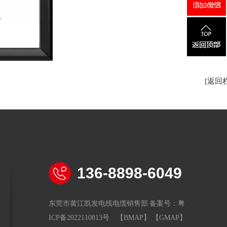
[返回
136-8898-6049
东莞市黄江凯发电线电缆销售部 备案号：
粤
ICP备2022110813号
【BMAP】
【GMAP】