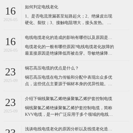
的凯发电线电缆，依托十年行业积淀，搭建一站
如何判定电线老化
16
式品牌线缆供应体系，成为华南工程采购优选供
1、是否电流泄漏甚至短路起火；2、绝缘皮出现
应商。 公司现有六万余种线缆规格现货储备，覆
2026-05
硬化、裂纹；3、接触电阻增大，接头发热。 列
盖35KV高压电缆、低烟
举电缆老化原因主要有以下这几点： 1.长期过负
荷运行。超负荷运行，由于电流的热效应，负载
电线电缆老化的造成的影响有哪些以及原因是什么？
16
电流通过电缆时必然导致导体发热，同时电荷的
电缆老化的一般有哪些原因?电线电缆老化故障的
集肤效应以及钢铠的涡流损耗、绝缘介质损耗也
2026-05
最直接原因是绝缘降低而被击穿。导敏绝缘降低
会产乍附加热量，从而使电
的因素很多，根据实际运行经验，归纳起来不外
乎以下几种情况。 1、电缆老化原因:外力损伤。
铜芯高压电缆的优点是什么？
23
由近几年的运行分析来看，尤其是在经济高速发
铜芯高压电缆在电力传输和分配中表现出众多优
展中的 海浦东，现在相当多的电缆故障都是由于
2025-09
点，这些优点主要源于铜材本身的优异性能。以
机械损伤引起的。比如：电缆敷设
下是铜芯高压电缆的主要优点： 低电阻率： 铜的
电阻率远低于铝，这意味着在相同条件下，铜芯
介绍下铜线聚氯乙烯绝缘聚氯乙烯护套控制电缆
23
电缆能够更有效地传输电流，减少电能损失。 具
铜线聚氯乙烯绝缘聚氯乙烯护套控制电缆，简称
体来说，铜芯电缆的
2025-09
KVV电缆，是一种广泛应用于多个领域的电线电
缆。以下是对该电缆的详细介绍： 一、基本定义
KVV电缆是一种由铜芯线作为导体，外覆聚氯乙
浅谈电线电缆老化的原因分析以及线缆老化造成的影响
23