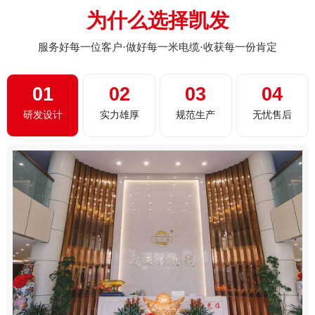
为什么选择凯发
服务好每一位客户·做好每一米电缆·收获每一份肯定
01
02
03
04
研发设计
实力雄厚
规范生产
无忧售后