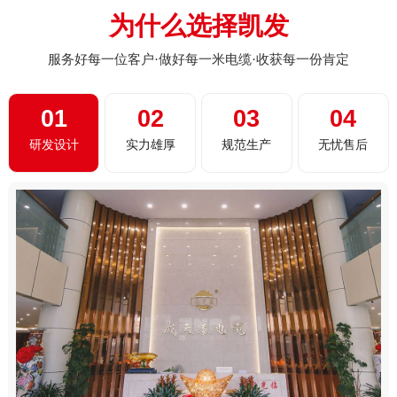
为什么选择凯发
服务好每一位客户·做好每一米电缆·收获每一份肯定
01
02
03
04
研发设计
实力雄厚
规范生产
无忧售后