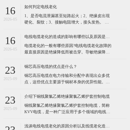
的凯发电线电缆，依托十年行业积淀，搭建一站
如何判定电线老化
16
式品牌线缆供应体系，成为华南工程采购优选供
1、是否电流泄漏甚至短路起火；2、绝缘皮出现
应商。 公司现有六万余种线缆规格现货储备，覆
2026-05
硬化、裂纹；3、接触电阻增大，接头发热。 列
盖35KV高压电缆、低烟
举电缆老化原因主要有以下这几点： 1.长期过负
荷运行。超负荷运行，由于电流的热效应，负载
电线电缆老化的造成的影响有哪些以及原因是什么？
16
电流通过电缆时必然导致导体发热，同时电荷的
电缆老化的一般有哪些原因?电线电缆老化故障的
集肤效应以及钢铠的涡流损耗、绝缘介质损耗也
2026-05
最直接原因是绝缘降低而被击穿。导敏绝缘降低
会产乍附加热量，从而使电
的因素很多，根据实际运行经验，归纳起来不外
乎以下几种情况。 1、电缆老化原因:外力损伤。
铜芯高压电缆的优点是什么？
23
由近几年的运行分析来看，尤其是在经济高速发
铜芯高压电缆在电力传输和分配中表现出众多优
展中的 海浦东，现在相当多的电缆故障都是由于
2025-09
点，这些优点主要源于铜材本身的优异性能。以
机械损伤引起的。比如：电缆敷设
下是铜芯高压电缆的主要优点： 低电阻率： 铜的
电阻率远低于铝，这意味着在相同条件下，铜芯
介绍下铜线聚氯乙烯绝缘聚氯乙烯护套控制电缆
23
电缆能够更有效地传输电流，减少电能损失。 具
铜线聚氯乙烯绝缘聚氯乙烯护套控制电缆，简称
体来说，铜芯电缆的
2025-09
KVV电缆，是一种广泛应用于多个领域的电线电
缆。以下是对该电缆的详细介绍： 一、基本定义
KVV电缆是一种由铜芯线作为导体，外覆聚氯乙
浅谈电线电缆老化的原因分析以及线缆老化造成的影响
23