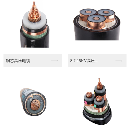
压...
KVVP2 4503...
KVVP2-22 4...