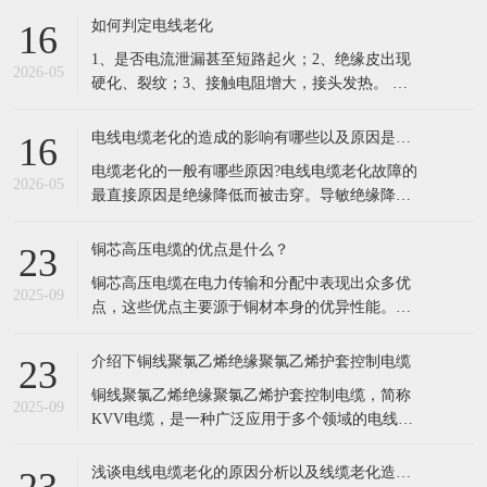
的凯发电线电缆，依托十年行业积淀，搭建一站
如何判定电线老化
16
式品牌线缆供应体系，成为华南工程采购优选供
1、是否电流泄漏甚至短路起火；2、绝缘皮出现
应商。 公司现有六万余种线缆规格现货储备，覆
2026-05
硬化、裂纹；3、接触电阻增大，接头发热。 列
盖35KV高压电缆、低烟
举电缆老化原因主要有以下这几点： 1.长期过负
荷运行。超负荷运行，由于电流的热效应，负载
电线电缆老化的造成的影响有哪些以及原因是什么？
16
电流通过电缆时必然导致导体发热，同时电荷的
电缆老化的一般有哪些原因?电线电缆老化故障的
集肤效应以及钢铠的涡流损耗、绝缘介质损耗也
2026-05
最直接原因是绝缘降低而被击穿。导敏绝缘降低
会产乍附加热量，从而使电
的因素很多，根据实际运行经验，归纳起来不外
乎以下几种情况。 1、电缆老化原因:外力损伤。
铜芯高压电缆的优点是什么？
23
由近几年的运行分析来看，尤其是在经济高速发
铜芯高压电缆在电力传输和分配中表现出众多优
展中的 海浦东，现在相当多的电缆故障都是由于
2025-09
点，这些优点主要源于铜材本身的优异性能。以
机械损伤引起的。比如：电缆敷设
下是铜芯高压电缆的主要优点： 低电阻率： 铜的
电阻率远低于铝，这意味着在相同条件下，铜芯
介绍下铜线聚氯乙烯绝缘聚氯乙烯护套控制电缆
23
电缆能够更有效地传输电流，减少电能损失。 具
铜线聚氯乙烯绝缘聚氯乙烯护套控制电缆，简称
体来说，铜芯电缆的
2025-09
KVV电缆，是一种广泛应用于多个领域的电线电
缆。以下是对该电缆的详细介绍： 一、基本定义
KVV电缆是一种由铜芯线作为导体，外覆聚氯乙
浅谈电线电缆老化的原因分析以及线缆老化造成的影响
23