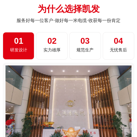
为什么选择凯发
服务好每一位客户·做好每一米电缆·收获每一份肯定
01
02
03
04
研发设计
实力雄厚
规范生产
无忧售后