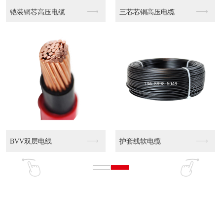
高压电缆
WDZN-YJY 0...
WDZN-YJY 0..
电缆
WDZ-YJY 0....
WDZ-YJY 0....