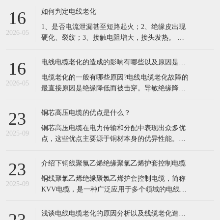
的凯发电线电缆，依托十年行业积淀，搭建一站
如何判定电线老化
16
式品牌线缆供应体系，成为华南工程采购优选供
1、是否电流泄漏甚至短路起火；2、绝缘皮出现
应商。 公司现有六万余种线缆规格现货储备，覆
2026-05
硬化、裂纹；3、接触电阻增大，接头发热。 列
盖35KV高压电缆、低烟
举电缆老化原因主要有以下这几点： 1.长期过负
荷运行。超负荷运行，由于电流的热效应，负载
电线电缆老化的造成的影响有哪些以及原因是什么？
16
电流通过电缆时必然导致导体发热，同时电荷的
电缆老化的一般有哪些原因?电线电缆老化故障的
集肤效应以及钢铠的涡流损耗、绝缘介质损耗也
2026-05
最直接原因是绝缘降低而被击穿。导敏绝缘降低
会产乍附加热量，从而使电
的因素很多，根据实际运行经验，归纳起来不外
乎以下几种情况。 1、电缆老化原因:外力损伤。
铜芯高压电缆的优点是什么？
23
由近几年的运行分析来看，尤其是在经济高速发
铜芯高压电缆在电力传输和分配中表现出众多优
展中的 海浦东，现在相当多的电缆故障都是由于
2025-09
点，这些优点主要源于铜材本身的优异性能。以
机械损伤引起的。比如：电缆敷设
下是铜芯高压电缆的主要优点： 低电阻率： 铜的
电阻率远低于铝，这意味着在相同条件下，铜芯
介绍下铜线聚氯乙烯绝缘聚氯乙烯护套控制电缆
23
电缆能够更有效地传输电流，减少电能损失。 具
铜线聚氯乙烯绝缘聚氯乙烯护套控制电缆，简称
体来说，铜芯电缆的
2025-09
KVV电缆，是一种广泛应用于多个领域的电线电
缆。以下是对该电缆的详细介绍： 一、基本定义
KVV电缆是一种由铜芯线作为导体，外覆聚氯乙
浅谈电线电缆老化的原因分析以及线缆老化造成的影响
23