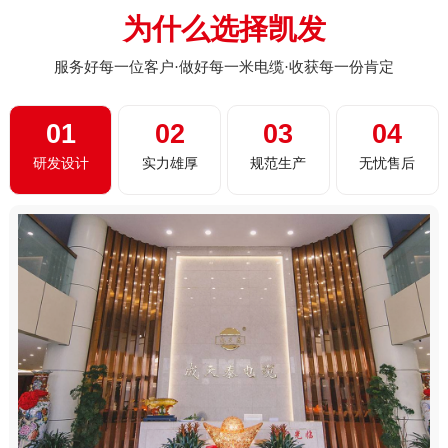
为什么选择凯发
服务好每一位客户·做好每一米电缆·收获每一份肯定
01
02
03
04
研发设计
实力雄厚
规范生产
无忧售后