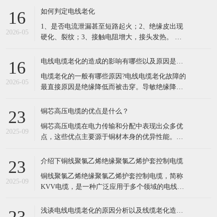
的凯发电线电缆，依托十年行业积淀，搭建一站
如何判定电线老化
16
式品牌线缆供应体系，成为华南工程采购优选供
1、是否电流泄漏甚至短路起火；2、绝缘皮出现
应商。 公司现有六万余种线缆规格现货储备，覆
2026-05
硬化、裂纹；3、接触电阻增大，接头发热。 列
盖35KV高压电缆、低烟
举电缆老化原因主要有以下这几点： 1.长期过负
荷运行。超负荷运行，由于电流的热效应，负载
电线电缆老化的造成的影响有哪些以及原因是什么？
16
电流通过电缆时必然导致导体发热，同时电荷的
电缆老化的一般有哪些原因?电线电缆老化故障的
集肤效应以及钢铠的涡流损耗、绝缘介质损耗也
2026-05
最直接原因是绝缘降低而被击穿。导敏绝缘降低
会产乍附加热量，从而使电
的因素很多，根据实际运行经验，归纳起来不外
乎以下几种情况。 1、电缆老化原因:外力损伤。
铜芯高压电缆的优点是什么？
23
由近几年的运行分析来看，尤其是在经济高速发
铜芯高压电缆在电力传输和分配中表现出众多优
展中的 海浦东，现在相当多的电缆故障都是由于
2025-09
点，这些优点主要源于铜材本身的优异性能。以
机械损伤引起的。比如：电缆敷设
下是铜芯高压电缆的主要优点： 低电阻率： 铜的
电阻率远低于铝，这意味着在相同条件下，铜芯
介绍下铜线聚氯乙烯绝缘聚氯乙烯护套控制电缆
23
电缆能够更有效地传输电流，减少电能损失。 具
铜线聚氯乙烯绝缘聚氯乙烯护套控制电缆，简称
体来说，铜芯电缆的
2025-09
KVV电缆，是一种广泛应用于多个领域的电线电
缆。以下是对该电缆的详细介绍： 一、基本定义
KVV电缆是一种由铜芯线作为导体，外覆聚氯乙
浅谈电线电缆老化的原因分析以及线缆老化造成的影响
23