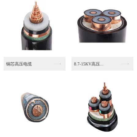
.7-15KV高压...
KVVP2 4503...
KVVP2