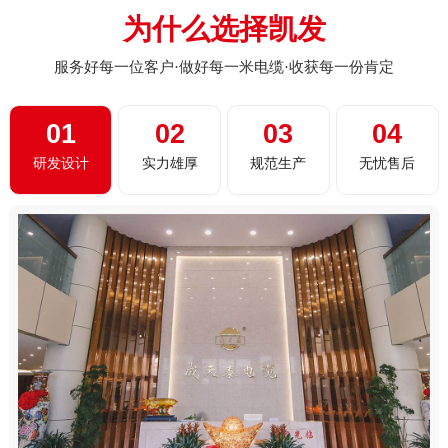
为什么选择凯发
服务好每一位客户·做好每一米电缆·收获每一份肯定
01
02
03
04
研发设计
实力雄厚
规范生产
无忧售后