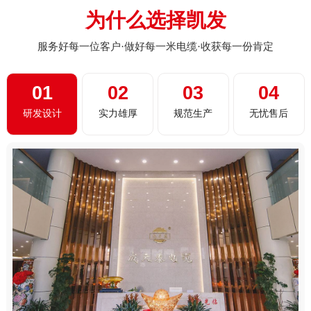
为什么选择凯发
服务好每一位客户·做好每一米电缆·收获每一份肯定
01
02
03
04
研发设计
实力雄厚
规范生产
无忧售后